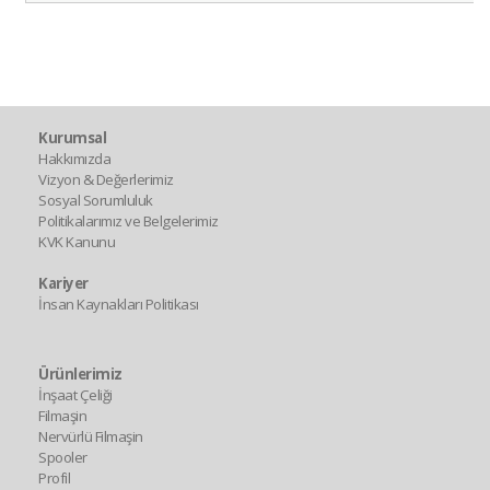
Kurumsal
Hakkımızda
Vizyon & Değerlerimiz
Sosyal Sorumluluk
Politikalarımız ve Belgelerimiz
KVK Kanunu
Kariyer
İnsan Kaynakları Politikası
Ürünlerimiz
İnşaat Çeliği
Filmaşin
Nervürlü Filmaşin
Spooler
Profil